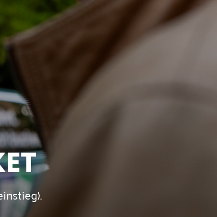
KET
instieg).