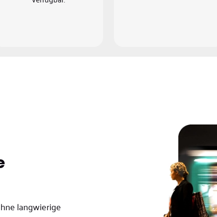
e
ohne langwierige