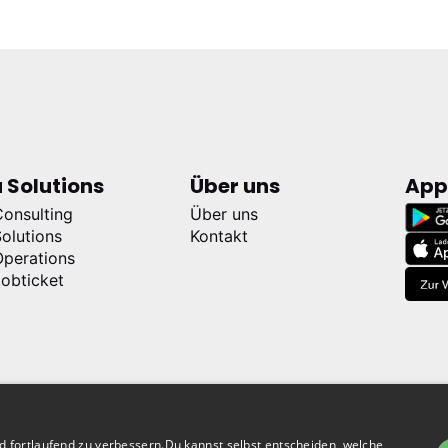
 Solutions
Über uns
Ap
onsulting
Über uns
olutions
Kontakt
perations
obticket
 fortlaufend zu verbessern.Du kannst selbst entscheiden, welche