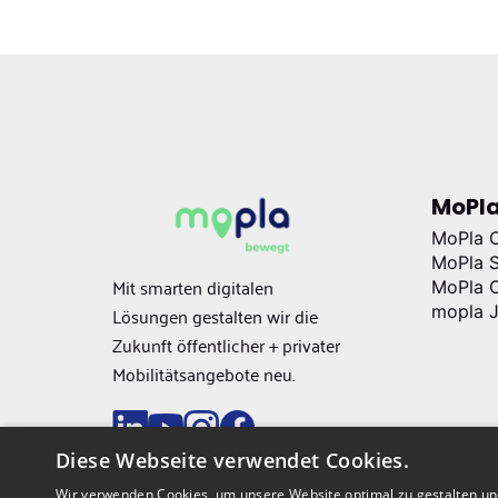
MoPla
MoPla C
MoPla S
Mit smarten digitalen
MoPla O
Lösungen gestalten wir die
mopla J
Zukunft öffentlicher + privater
Mobilitätsangebote neu.
Diese Webseite verwendet Cookies.
Wir verwenden Cookies, um unsere Website optimal zu gestalten und