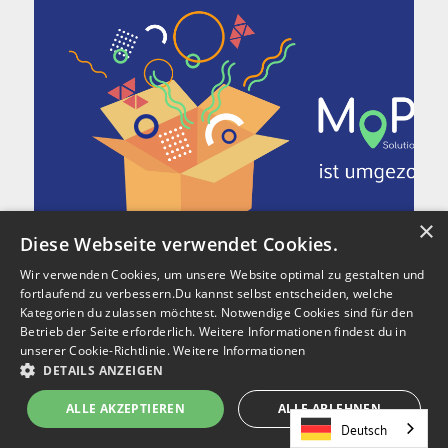
×
Diese Webseite verwendet Cookies.
Wir verwenden Cookies, um unsere Website optimal zu gestalten und
Oktober 2024
fortlaufend zu verbessern.Du kannst selbst entscheiden, welche
Kategorien du zulassen möchtest. Notwendige Cookies sind für den
MoPla Solutions
Betrieb der Seite erforderlich. Weitere Informationen findest du in
MoPla Solutions GmbH bezieht
unserer Cookie-Richtlinie.
Weitere Informationen
DETAILS ANZEIGEN
neues Büro
ALLE AKZEPTIEREN
ALLE ABLEHNEN
Gemeinsam unter einem Dach - auf einer Etage vereint.
Deutsch