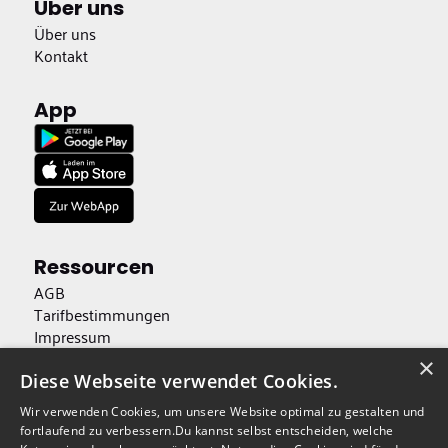
Über uns
Über uns
Kontakt
App
Ressourcen
AGB
Tarifbestimmungen
Impressum
Datenschutz
×
Barrierefreiheit
Diese Webseite verwendet Cookies.
Wir verwenden Cookies, um unsere Website optimal zu gestalten und
Public Keys herunterladen
fortlaufend zu verbessern.Du kannst selbst entscheiden, welche